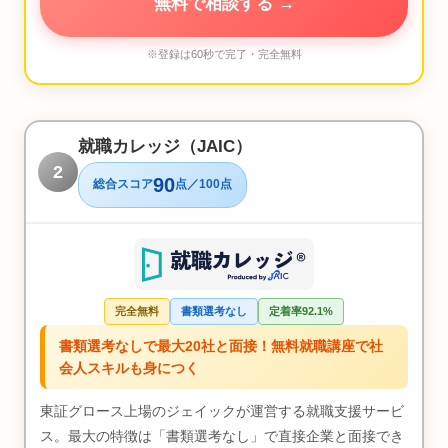
無料で相談する →
※登録は60秒で完了・完全無料
就職カレッジ（JAIC）
2
90
総合スコア
点／100点
完全無料
書類選考なし
定着率92.1%
書類選考なしで最大20社と面接！無料就職講座で社
会人スキルも身につく
東証グロース上場のジェイックが運営する就職支援サービ
ス。最大の特徴は「書類選考なし」で直接企業と面接でき