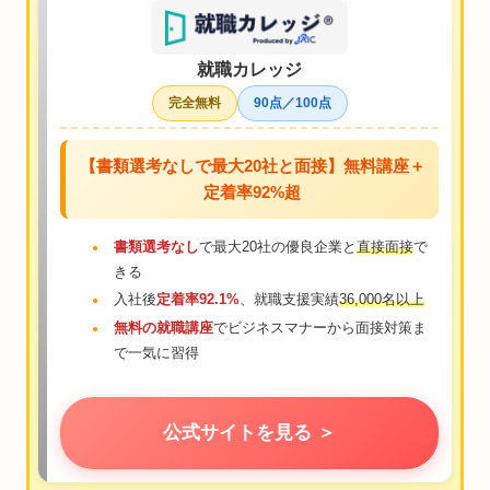
就職カレッジ
完全無料
90点／100点
【書類選考なしで最大20社と面接】無料講座＋
定着率92%超
書類選考なし
で最大20社の優良企業と
直接面接
で
きる
入社後
定着率92.1%
、就職支援実績
36,000名以上
無料の就職講座
でビジネスマナーから面接対策ま
で一気に習得
公式サイトを見る ＞