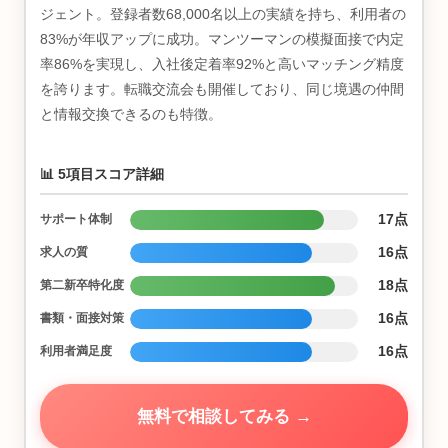
ジェント。登録者数68,000名以上の実績を持ち、利用者の
83%が年収アップに成功。マンツーマンの模擬面接で内定
率86%を実現し、入社後定着率92%と高いマッチング精度
を誇ります。転職交流会も開催しており、同じ境遇の仲間
と情報交換できるのも特徴。
📊 5項目スコア詳細
17点
サポート体制
16点
求人の質
18点
第二新卒特化度
16点
書類・面接対策
16点
利用者満足度
無料で相談してみる →