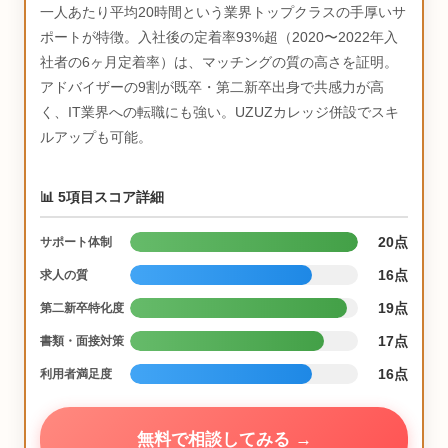
一人あたり平均20時間という業界トップクラスの手厚いサ
ポートが特徴。入社後の定着率93%超（2020〜2022年入
社者の6ヶ月定着率）は、マッチングの質の高さを証明。
アドバイザーの9割が既卒・第二新卒出身で共感力が高
く、IT業界への転職にも強い。UZUZカレッジ併設でスキ
ルアップも可能。
📊 5項目スコア詳細
20点
サポート体制
16点
求人の質
19点
第二新卒特化度
17点
書類・面接対策
16点
利用者満足度
無料で相談してみる →