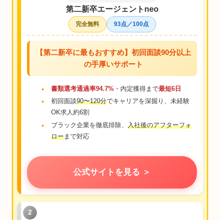
第二新卒エージェントneo
完全無料
93点／100点
【第二新卒に最もおすすめ】初回面談90分以上
の手厚いサポート
書類選考通過率94.7%
・内定獲得まで
最短6日
初回面談
90〜120分
でキャリアを深掘り、未経験
OK求人約6割
ブラック企業を徹底排除、
入社後のアフターフォ
ロー
まで対応
公式サイトを見る ＞
2