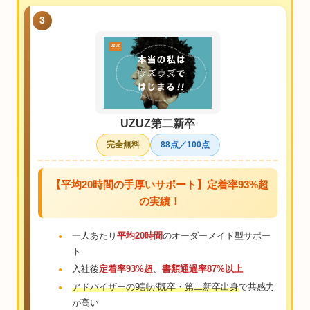
3
UZUZ第二新卒
完全無料
88点／100点
【平均20時間の手厚いサポート】定着率93%超
の実績！
一人あたり
平均20時間
のオーダーメイド型サポー
ト
入社後
定着率93%超
、
書類通過率87%以上
アドバイザーの9割が既卒・第二新卒出身
で共感力
が高い