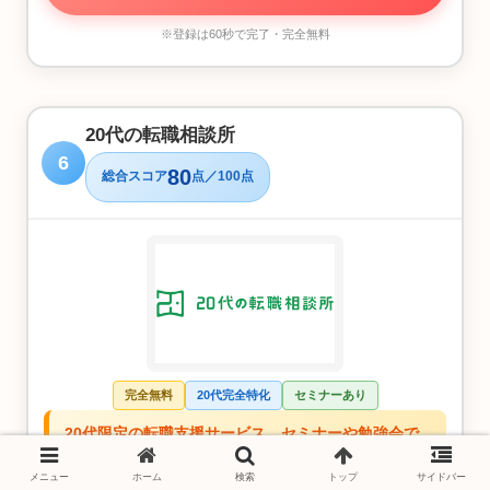
※登録は60秒で完了・完全無料
20代の転職相談所
6
80
総合スコア
点／100点
完全無料
20代完全特化
セミナーあり
20代限定の転職支援サービス。セミナーや勉強会で
転職力をアップ
メニュー
ホーム
検索
トップ
サイドバー