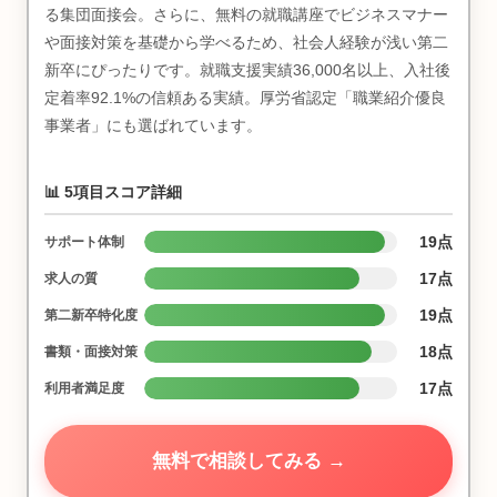
る集団面接会。さらに、無料の就職講座でビジネスマナー
や面接対策を基礎から学べるため、社会人経験が浅い第二
新卒にぴったりです。就職支援実績36,000名以上、入社後
定着率92.1%の信頼ある実績。厚労省認定「職業紹介優良
事業者」にも選ばれています。
📊 5項目スコア詳細
19点
サポート体制
17点
求人の質
19点
第二新卒特化度
18点
書類・面接対策
17点
利用者満足度
無料で相談してみる →