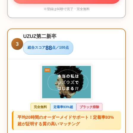
※登録は60秒で完了・完全無料
UZUZ第二新卒
3
88
総合スコア
点／100点
完全無料
定着率93%超
ブラック排除
平均20時間のオーダーメイドサポート！定着率93%
超が証明する質の高いマッチング