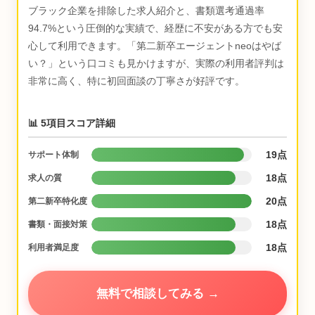
ブラック企業を排除した求人紹介と、書類選考通過率
94.7%という圧倒的な実績で、経歴に不安がある方でも安
心して利用できます。「第二新卒エージェントneoはやば
い？」という口コミも見かけますが、実際の利用者評判は
非常に高く、特に初回面談の丁寧さが好評です。
📊 5項目スコア詳細
19点
サポート体制
18点
求人の質
20点
第二新卒特化度
18点
書類・面接対策
18点
利用者満足度
無料で相談してみる →