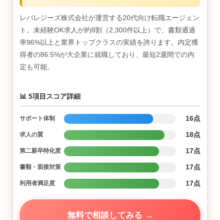
レバレジーズ株式会社が運営する20代向け転職エージェン
ト。未経験OK求人が約8割（2,300件以上）で、書類通過
率96%以上と業界トップクラスの実績を誇ります。内定獲
得者の86.5%が大企業に就職しており、最短2週間での内
定も可能。
📊 5項目スコア詳細
16点
サポート体制
18点
求人の質
17点
第二新卒特化度
17点
書類・面接対策
17点
利用者満足度
無料で相談してみる →