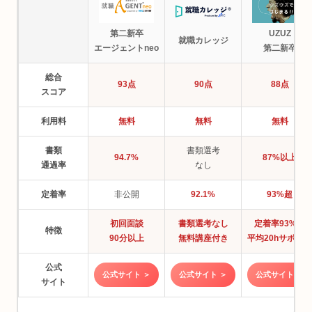
第二新卒
UZUZ
就職カレッジ
エージェントneo
第二新卒
総合
93点
90点
88点
スコア
利用料
無料
無料
無料
書類
書類選考
94.7%
87%以上
通過率
なし
定着率
非公開
92.1%
93%超
初回面談
書類選考なし
定着率93%超
特徴
90分以上
無料講座付き
平均20hサポート
公式
公式サイト ＞
公式サイト ＞
公式サイト ＞
サイト