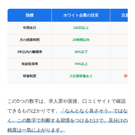
指標
ホワイト企業の目安
注意が
年間休日
120日以上
10
月の残業時間
20時間以内
40
3年以内の離職率
30%以下
5
有給取得率
70%以上
3
研修制度
入社後研修あり
研修な
この5つの数字は、求人票や面接、口コミサイトで確認
できるものばかりです。
「なんとなく良さそう」ではな
く、この数字で判断する習慣をつけるだけで、見分けの
精度は一気に上がります。