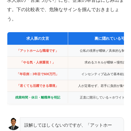
求人票の「言葉づかい」にも、企業の本音はにじみ出ま
す。下の比較表で、危険なサインを掴んでおきましょ
う。
求人票の文言
裏に隠れている可能
「アットホームな職場です」
公私の境界が曖昧／具体的な制度
「やる気・人柄重視！」
求めるスキルが曖昧＝慢性的な
「年収例：3年目で600万円」
インセンティブ込みで基本給は低
「若くても活躍できる環境」
人が定着せず、若手に負担が集中し
残業時間・休日・離職率を明記
正直に開示している＝ホワイトの
誤解してほしくないのですが、「アットホー