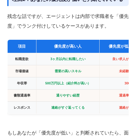
残念な話ですが、エージェントは内部で求職者を「優先
度」でランク付けしているケースがあります。
項目
優先度が高い人
優先度が低く
転職意欲
3ヶ月以内に転職したい
良い求人があれ
市場価値
需要の高いスキル
未経験・短
年収帯
500万円以上（紹介料が高い）
300万
書類通過率
通りやすい経歴
通過率が低
レスポンス
連絡がすぐ返ってくる
連絡が遅い
もしあなたが「優先度が低い」と判断されていたら、面