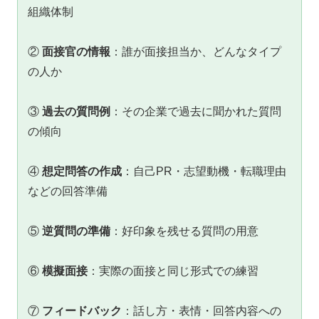
組織体制
②
面接官の情報
：誰が面接担当か、どんなタイプ
の人か
③
過去の質問例
：その企業で過去に聞かれた質問
の傾向
④
想定問答の作成
：自己PR・志望動機・転職理由
などの回答準備
⑤
逆質問の準備
：好印象を残せる質問の用意
⑥
模擬面接
：実際の面接と同じ形式での練習
⑦
フィードバック
：話し方・表情・回答内容への