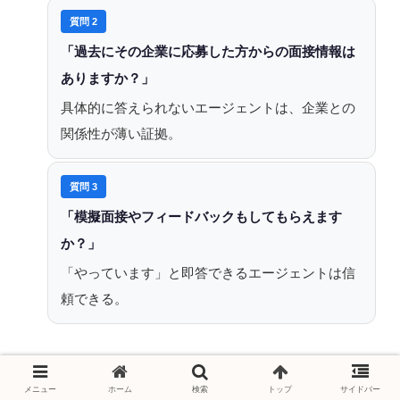
質問 2
「過去にその企業に応募した方からの面接情報は
ありますか？」
具体的に答えられないエージェントは、企業との
関係性が薄い証拠。
質問 3
「模擬面接やフィードバックもしてもらえます
か？」
「やっています」と即答できるエージェントは信
頼できる。
この3つに明確に答えられるエージェントは、面接対策
メニュー
ホーム
検索
トップ
サイドバー
の体制が整っていると判断できます。逆に、
曖昧な回答
🏆 面接対策が手厚いエージェント3選