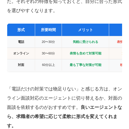
た。それぞれの特徴を知っておくと、自分に合った形式
を選びやすくなります。
形式
所要時間
メリット
デ
電話
20〜30分
気軽に受けられる
表情や
オンライン
30〜60分
表情も含めて対策可能
通信
対面
60分以上
最も丁寧な対策が可能
移動
「電話だけの対策では物足りない」と感じる方は、オン
ライン面談対応のエージェントに切り替えるか、対面の
面談を依頼するのがおすすめです。
良いエージェントな
ら、求職者の希望に応じて柔軟に形式を変えてくれま
す。