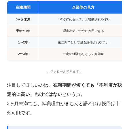
在籍期間
企業側の見方
3ヶ月未満
「すぐ辞める人？」と警戒されやすい
半年〜1年
理由次第で十分に挽回できる
1〜2年
第二新卒として最も評価されやすい
2〜3年
一定の経験ありとして好印象
注目してほしいのは、
在籍期間が短くても「不利度が決
定的に高い」わけではない
という点。
3ヶ月未満でも、転職理由がきちんと語れれば挽回は十
分可能です。