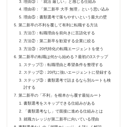
理由③：「就活 厳しい」と感じる仕組み
理由④：「第二新卒 大手 無理」という思い込み
理由⑤：書類選考で落ちやすいという最大の壁
第二新卒の不利を覆して有利に転職する方法
方法①：転職理由を前向きに言語化する
方法②：第二新卒を歓迎する企業に絞る
方法③：20代特化の転職エージェントを使う
第二新卒の転職は何から始める？最初の3ステップ
ステップ①：転職理由と希望条件を整理する
ステップ②：20代に強いエージェントに登録する
ステップ③：書類選考で詰まるなら別ルートも検
討する
第二新卒の「不利」を根本から覆す最短ルート
書類選考をスキップできる仕組みがある
「書類選考なし」で面接に進める仕組みとは
就職カレッジが第二新卒に向いている理由
書類選考なしの「就職カレッジ」を詳しく解説