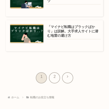
ツ
「マイナビ転職はブラックばか
り」は誤解。大手求人サイトに潜
む地雷の避け方
次
1
2
へ
ホーム
転職のお役立ち情報